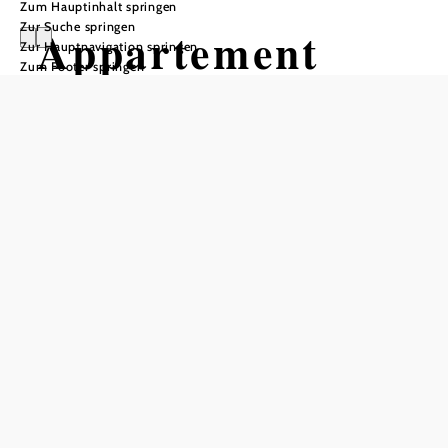
Zum Hauptinhalt springen
Zur Suche springen
Appartement
Zur Hauptnavigation springen
Zum Footer springen
AltstadtLiebe
In Merkliste speichern
Unser wunderschönes neu errichtetes Appartement
befindet sich inmitten der Altstadt Weitra.
Vor Ihrer Haustüre können Sie die schöne Altstadt Weitra
mit all Ihren Sehenswürdigkeiten, Geschäften und
kulturellen Veranstaltungen genießen.