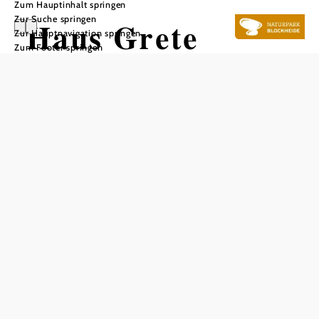
Zum Hauptinhalt springen
Zur Suche springen
Haus Grete
Zur Hauptnavigation springen
Zum Footer springen
In Merkliste speichern
Ferienwohnung:
Voll ausgestattete Küche, Wohnzimmer mit TV (bei Bedarf
auch 1 Schlafplatz), Zugang zur Terrasse, WLAN,
Vorzimmer, Schlafzimmer mit Doppelbett, Bad mit
Badewanne und Dusche, WC/Bidet
Kosten: pro Tag ab € 129,-
Bauernzimmer:
Schlafzimmer mit Doppelbett, Duschbad/WC,
Kaffee/Teestation, Zugang zur Terrasse (keine
Küche/keine Kochmöglichkeit)
Kosten: pro Tag ab € 49,-