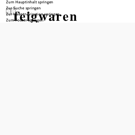
Zum Hauptinhalt springen
Zur Suche springen
Teigwaren
Zur Hauptnavigation springen
Zum Footer springen
Zimmermann
Öffnungszeiten
Montag & Mittwoch, Freitag 8-18 Uhr | Freitag - Fixe
Führung um 10:30 Uhr | Samstag, 9:00-13:30 Uhr |
Führungen ab 5 Personen gegen Voranmeldung!
Ruhezeiten
Dienstag