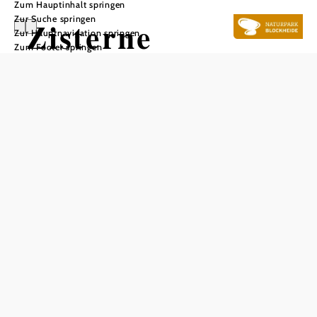
Zum Hauptinhalt springen
Zur Suche springen
Zisterne
Zur Hauptnavigation springen
Zum Footer springen
In Merkliste speichern
Der im Mittelalter als Zisterne, also als Wasserspeicher,
innerhalb der Stadtmauern angelegte Keller wurde erst in
den 1990er Jahren bei einer Entrümpelung wiederentdeckt.
Er dürfte ins frühe 14. Jahrhundert zurückreichen. Vom 15.
bis ins 19. Jh. war er ein Lager für eine Fleischbank.
Gespeist wird das frühgotische Gewölbe durch drei
„Quellen“: vom Regenwasser, das von oben hereinsickert,
vom Grundwasser, das sich trotz felsiger Höhe einstellt,
und vom Überlauf eines Brunnens in einem Haus schräg
oberhalb der Zisterne.
Das aktuelle Wetter in Weitra