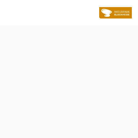
ole Felsen
Öffnungszeiten
März - Oktober
Bitte informieren Sie sich bei der Rezeption über die
Öffnungszeiten: 02852 20 203 203