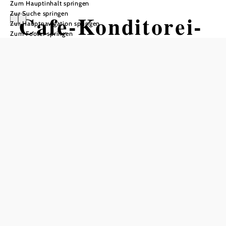
Zum Hauptinhalt springen
Zur Suche springen
Cafe-Konditorei-
Zur Hauptnavigation springen
Zum Footer springen
Bäckerei
Weingartner
Öffnungszeiten
vom 01.01. bis zum 31.12.
Montag
06:00 - 19:00 Uhr
Dienstag
06:00 - 19:00 Uhr
Mittwoch
06:00 - 19:00 Uhr
Donnerstag
06:00 - 19:00 Uhr
Freitag
06:00 - 19:00 Uhr