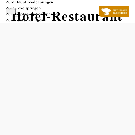
Zum Hauptinhalt springen
Zur Suche springen
Hotel-Restaurant
Zur Hauptnavigation springen
Zum Footer springen
Schachner
In Merkliste speichern
Das Hotel Restaurant ist ein charmantes Hotel Garni, das
ganzjährig geöffnet ist. Es bietet sechs Zimmer mit
insgesamt zehn Betten. Die Zimmer sind mit
Dusche/Bad/WC, Radio, Minibar, Safe, Haarfön, Sat-TV
und kostenlosem WLAN ausgestattet. Kinder bis 6 Jahre
übernachten kostenlos im Bett der Eltern und für Kinder
von 2 bis 6 Jahren wird ein Frühstück für € 5,- angeboten.
Das Hotel bietet auch Mehrbettzimmer auf Anfrage an. Die
Gehzeit zu Bahn, Bus und Sole-Felsen-Bad beträgt jeweils