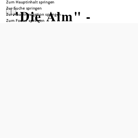
Zum Hauptinhalt springen
Zur Suche springen
"Die Alm" -
Zur Hauptnavigation springen
Zum Footer springen
Feriendorf
Loimanns
Tisch telefonisch reservieren
In Merkliste speichern
Den Ton für unsere gute Küche gibt die Chefin Karin
persönlich an. In ihren Pfannen und Töpfen werden