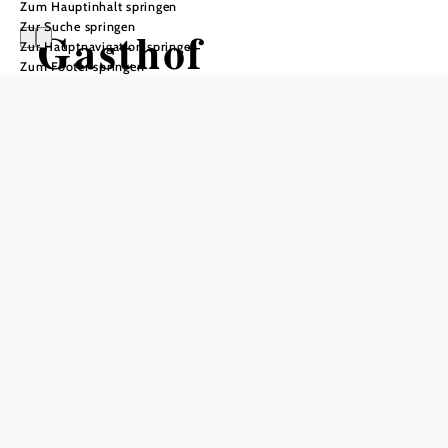
Zum Hauptinhalt springen
Zur Suche springen
Gasthof
Zur Hauptnavigation springen
Zum Footer springen
Kaufmann
Öffnungszeiten
vom 01.01. bis zum 31.12.
Mittwoch
10:00 - 15:00 Uhr
Donnerstag
10:00 - 23:00 Uhr
Freitag
10:00 - 23:00 Uhr
Samstag
10:00 - 23:00 Uhr
Sonntag
10:00 - 15:00 Uhr
Tisch telefonisch reservieren
Öffnungszeiten Küche