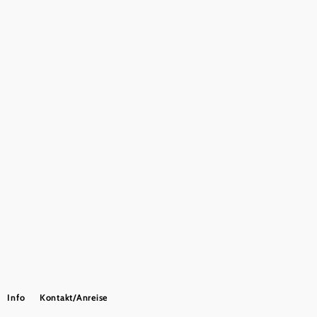
Impressum
Datenschutz
Barrierefreiheit
Copyright © Naturpark Blockheide
Info
Kontakt/Anreise