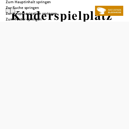
Zum Hauptinhalt springen
Zur Suche springen
Kinderspielplatz
Zur Hauptnavigation springen
Zum Footer springen
beim
Aussichtsturm
im Naturpark
Blockheide
In Merkliste speichern
Ein ganz besonderer Aussichtspunkt ist der Aussichtsturm
im Naturpark Blockheide: In 30 Metern Höhe bietet er