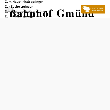
Zum Hauptinhalt springen
Zur Suche springen
Bahnhof Gmünd
Zur Hauptnavigation springen
Zum Footer springen
In Merkliste speichern
Zeitgemäß und barrierefrei präsentiert sich der Bahnhof
Gmünd. Dank einer mehrstufigen Modernisierung von
2013 bis 2017 erstrahlt der Waldviertler Abzweig-Bahnhof
heute in neuem Glanz: mit Blindenleitsystem,
elektronischem Fahrgast-Informationssystem, zwei
Personen-Liften und Unterführung. Eine rundum sanierte
Empfangshalle heißt Bahn-Reisende und Pendler
freundlich willkommen. Besonders nettes Detail: Um einen
langgehegten großen Wunsch der Bevölkerung zu erfüllen,
wurde mithilfe von Sponsoring auch (wieder) eine Uhr
installiert.
Für den Betrieb auf der Franz-Josefs-Bahn stehen am
Bahnhof Gmünd drei Bahnsteige zur Verfügung.
Abgetrennt vom regulären Personenverkehr zweigen hier