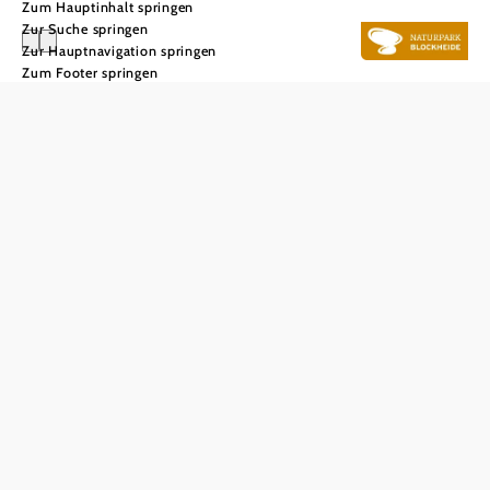
Zum Hauptinhalt springen
Zur Suche springen
Zur Hauptnavigation springen
Zum Footer springen
Verein Naturpark Blockheide
Haben Sie Fragen? Wir helfen Ihnen gerne weiter.
+43 2852 52506
blockheide@gmuend.at
Startseite
Impressum
Datenschutz
Barrierefreiheit