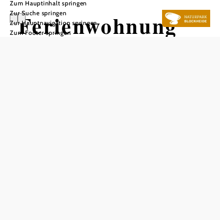
Zum Hauptinhalt springen
Zur Suche springen
Ferienwohnung
Zur Hauptnavigation springen
Zum Footer springen
"Kleine Eibe"
In Merkliste speichern
Wohnen mit Tradition und Geschichte im Zentrum von
Gmünd. Geniessen Sie die Ruhe des Schloßparks und das
mittelalterliche Flair. Ausgangspunkt für Genuss-, Sport-
und Wellnesstouren. Die Wohnung besteht aus Vorraum,
Galerie, 2 WC, Bad, Komplettküche, 2 Schlafzimmer,
Essdiele, 40 m² Wohnsalon mit großer Couch, als
hochwertige Schlafmöglichkeit für 7./8. Person. LED-TVs
im Wohnsalon/Schlafzimmer, Waschmaschine, gefüllter
Wein- und Bierklimaschrank, Bett-/Badewäsche, Fahrräder